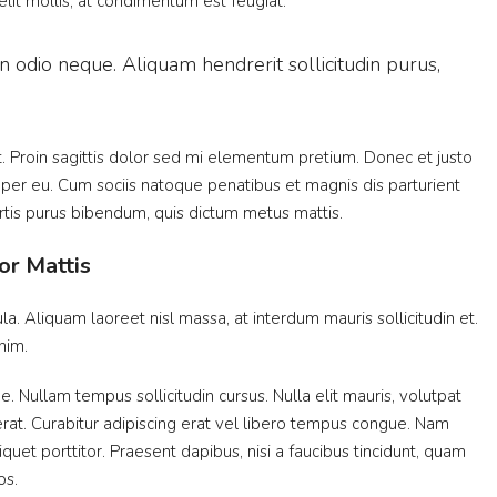
 elit mollis, at condimentum est feugiat.
n odio neque. Aliquam hendrerit sollicitudin purus,
at. Proin sagittis dolor sed mi elementum pretium. Donec et justo
per eu. Cum sociis natoque penatibus et magnis dis parturient
bortis purus bibendum, quis dictum metus mattis.
or Mattis
la. Aliquam laoreet nisl massa, at interdum mauris sollicitudin et.
enim.
ue. Nullam tempus sollicitudin cursus. Nulla elit mauris, volutpat
 erat. Curabitur adipiscing erat vel libero tempus congue. Nam
uet porttitor. Praesent dapibus, nisi a faucibus tincidunt, quam
os.