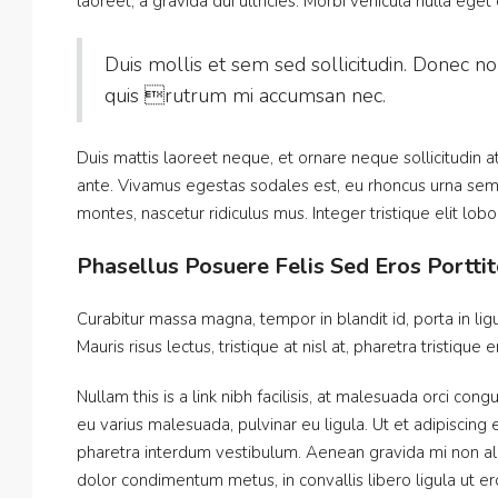
laoreet, a gravida dui ultricies. Morbi vehicula nulla eget
Duis mollis et sem sed sollicitudin. Donec no
quis rutrum mi accumsan nec.
Duis mattis laoreet neque, et ornare neque sollicitudin 
ante. Vivamus egestas sodales est, eu rhoncus urna sem
montes, nascetur ridiculus mus. Integer tristique elit lo
Phasellus Posuere Felis Sed Eros Porttit
Curabitur massa magna, tempor in blandit id, porta in ligu
Mauris risus lectus, tristique at nisl at, pharetra tristique 
Nullam this is a link nibh facilisis, at malesuada orci cong
eu varius malesuada, pulvinar eu ligula. Ut et adipiscing
pharetra interdum vestibulum. Aenean gravida mi non aliq
dolor condimentum metus, in convallis libero ligula ut er