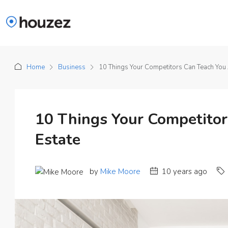
Home
Business
10 Things Your Competitors Can Teach You 
10 Things Your Competitor
Estate
by
Mike Moore
10 years ago