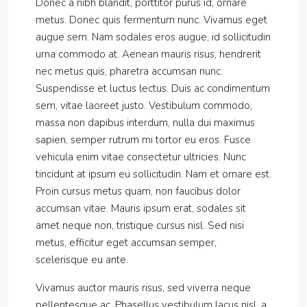
Donec a nibh blandit, porttitor purus id, ornare
metus. Donec quis fermentum nunc. Vivamus eget
augue sem. Nam sodales eros augue, id sollicitudin
urna commodo at. Aenean mauris risus, hendrerit
nec metus quis, pharetra accumsan nunc.
Suspendisse et luctus lectus. Duis ac condimentum
sem, vitae laoreet justo. Vestibulum commodo,
massa non dapibus interdum, nulla dui maximus
sapien, semper rutrum mi tortor eu eros. Fusce
vehicula enim vitae consectetur ultricies. Nunc
tincidunt at ipsum eu sollicitudin. Nam et ornare est.
Proin cursus metus quam, non faucibus dolor
accumsan vitae. Mauris ipsum erat, sodales sit
amet neque non, tristique cursus nisl. Sed nisi
metus, efficitur eget accumsan semper,
scelerisque eu ante.
Vivamus auctor mauris risus, sed viverra neque
pellentesque ac. Phasellus vestibulum lacus nisl, a