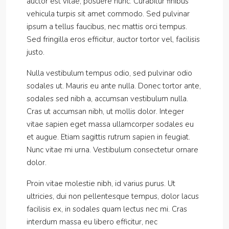
auctor est vitae, posuere nunc. Curabitur finibus
vehicula turpis sit amet commodo. Sed pulvinar
ipsum a tellus faucibus, nec mattis orci tempus.
Sed fringilla eros efficitur, auctor tortor vel, facilisis
justo.
Nulla vestibulum tempus odio, sed pulvinar odio
sodales ut. Mauris eu ante nulla. Donec tortor ante,
sodales sed nibh a, accumsan vestibulum nulla.
Cras ut accumsan nibh, ut mollis dolor. Integer
vitae sapien eget massa ullamcorper sodales eu
et augue. Etiam sagittis rutrum sapien in feugiat.
Nunc vitae mi urna. Vestibulum consectetur ornare
dolor.
Proin vitae molestie nibh, id varius purus. Ut
ultricies, dui non pellentesque tempus, dolor lacus
facilisis ex, in sodales quam lectus nec mi. Cras
interdum massa eu libero efficitur, nec