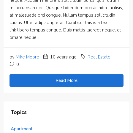
neque. Aliquam hendrerit sollicitudin purus, quis rutrum
mi accumsan nec. Quisque bibendum orci ac nibh facilisis,
at malesuada orci congue. Nullam tempus sollicitudin
cursus. Ut et adipiscing erat. Curabitur this is a text
link libero tempus congue. Duis mattis laoreet neque, et
ornare neque...
by
Mike Moore
10 years ago
Real Estate
0
Read More
Topics
Apartment